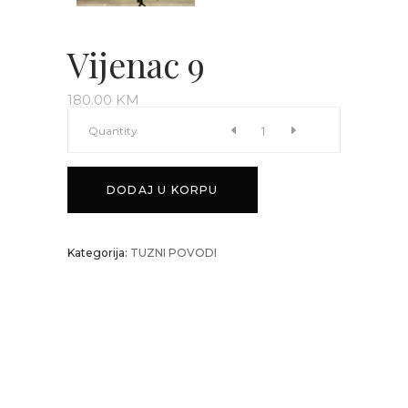
Vijenac 9
180.00
KM
Vijenac
Quantity
9
DODAJ U KORPU
quantity
Kategorija:
TUZNI POVODI