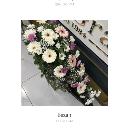
290.00
KM
Suza 3
60.00
KM