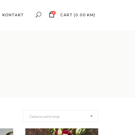
0
KONTAKT
CART
(
0.00
KM
)
Zadano sortiranje