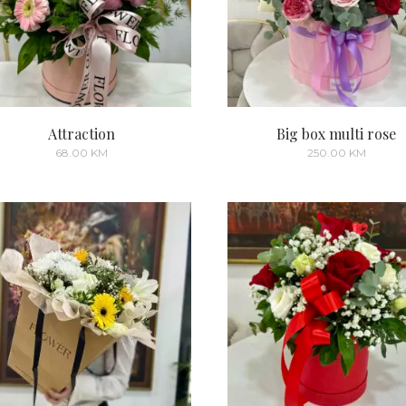
Attraction
Big box multi rose
68.00
KM
250.00
KM