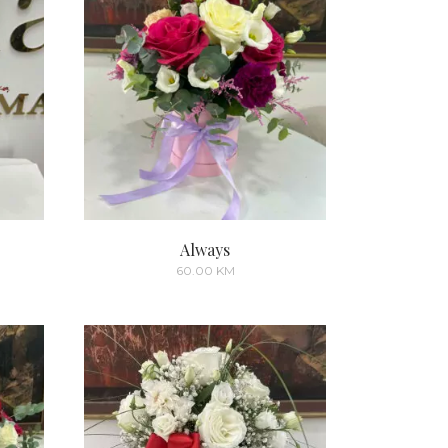
Always
60.00
KM