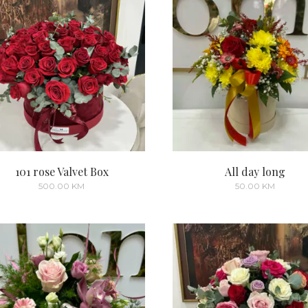
101 rose Valvet Box
All day long
500.00
KM
50.00
KM