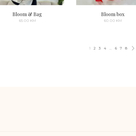
Bloom & Bag
Bloom box
65.00
KM
60.00
KM
1
2
3
4
…
6
7
8