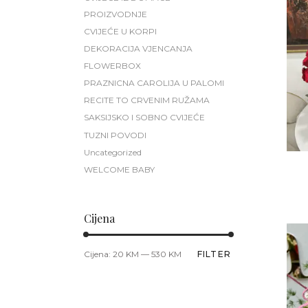
PROIZVODNJE
CVIJEĆE U KORPI
DEKORACIJA VJENCANJA
FLOWERBOX
PRAZNICNA CAROLIJA U PALOMI
RECITE TO CRVENIM RUŽAMA
SAKSIJSKO I SOBNO CVIJEĆE
TUZNI POVODI
Uncategorized
WELCOME BABY
Cijena
Minimalna
Maksimalna
Cijena:
20 KM
—
530 KM
FILTER
cijena
cijena