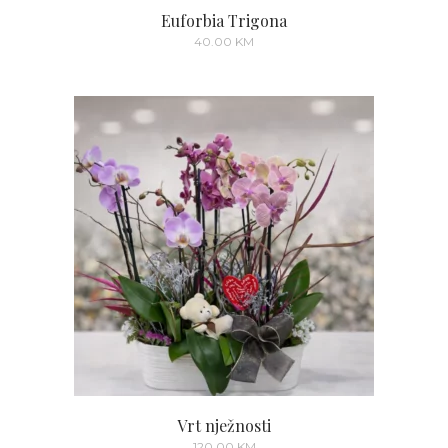
Euforbia Trigona
40.00
KM
Vrt nježnosti
120.00
KM