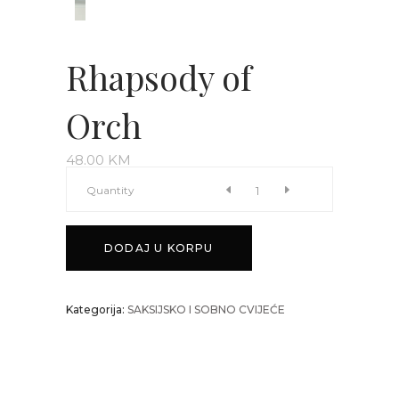
Rhapsody of
Orch
48.00
KM
Rhapsody
Quantity
of
DODAJ U KORPU
Orch
Kategorija:
SAKSIJSKO I SOBNO CVIJEĆE
quantity