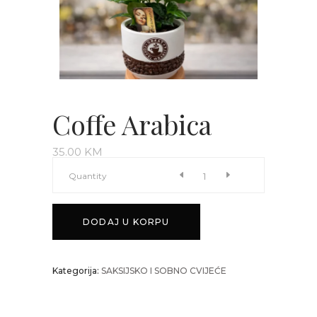
Coffe Arabica
35.00
KM
Coffe
Quantity
Arabica
DODAJ U KORPU
quantity
Kategorija:
SAKSIJSKO I SOBNO CVIJEĆE