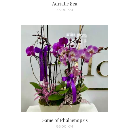
Adriatic Sea
45.00
KM
Game of Phalaenopsis
85.00
KM