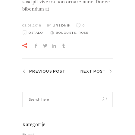
suscipit viverra non ornare nunc. Donec
bibendum at
03.05.2018
BY
UREDNIK
0
OSTALO
BOUQUETS
,
ROSE
PREVIOUS POST
NEXT POST
Kategorije
Buketi