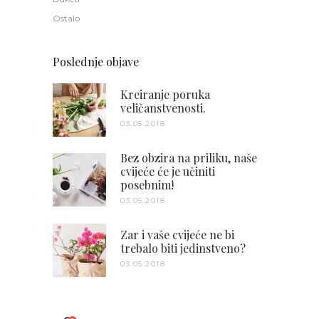
Ostalo
Poslednje objave
Kreiranje poruka
veličanstvenosti.
03.05.2018
Bez obzira na priliku, naše
cvijeće će je učiniti
posebnim!
03.05.2018
Zar i vaše cvijeće ne bi
trebalo biti jedinstveno?
03.05.2018