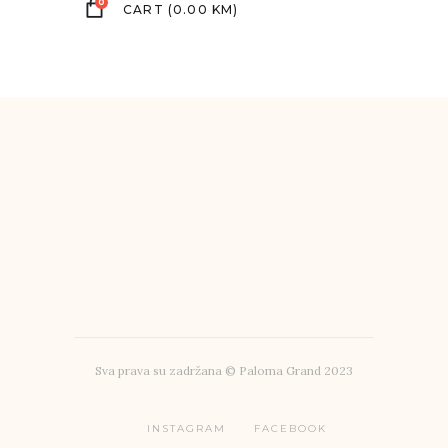
0
CART
(
0.00
KM
)
Sva prava su zadržana © Paloma Grand 2023
INSTAGRAM
FACEBOOK