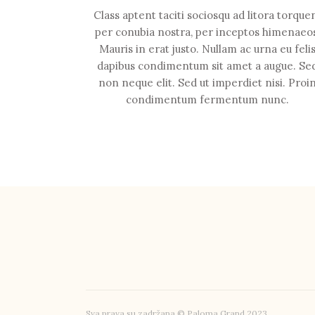
Class aptent taciti sociosqu ad litora torque
per conubia nostra, per inceptos himenaeo
Mauris in erat justo. Nullam ac urna eu feli
dapibus condimentum sit amet a augue. Se
non neque elit. Sed ut imperdiet nisi. Proi
condimentum fermentum nunc.
Sva prava su zadržana © Paloma Grand 2023