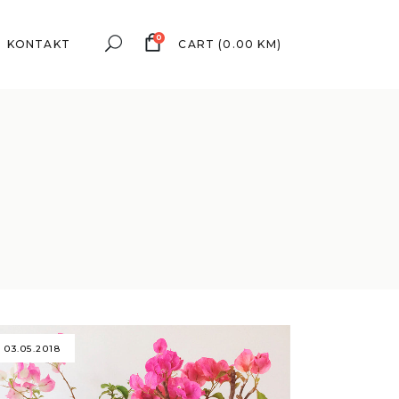
0
KONTAKT
CART
(
0.00
KM
)
03.05.2018