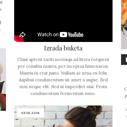
nt
s.
s
d
n
Izrada buketa
Au
Class aptent taciti sociosqu ad litora torquent
Pl
per conubia nostra, per inceptos himenaeos.
Mauris in erat justo. Nullam ac urna eu felis
dapibus condimentum sit amet a augue. Sed
non neque elit. Sed ut imperdiet nisi. Proin
C
condimentum fermentum nunc.
p
03.05.2018