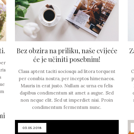
i.
Bez obzira na priliku, naše cvijeće
Z
će je učiniti posebnim!
per
ris
Class aptent taciti sociosqu ad litora torquent
C
s
per conubia nostra, per inceptos himenaeos.
p
que
Mauris in erat justo. Nullam ac urna eu felis
um
dapibus condimentum sit amet a augue. Sed
non neque elit. Sed ut imperdiet nisi. Proin
condimentum fermentum nunc.
mi
03.05.2018