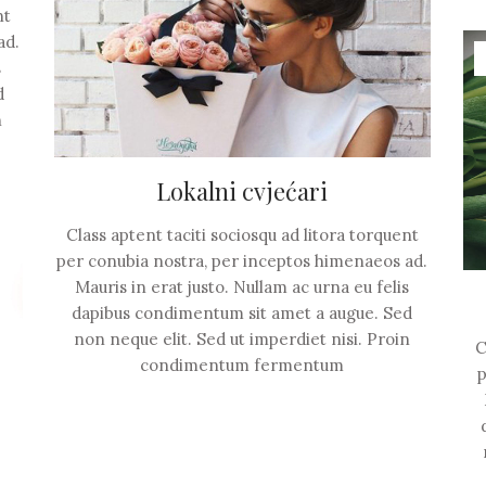
nt
ad.
s
d
n
Lokalni cvjećari
Class aptent taciti sociosqu ad litora torquent
per conubia nostra, per inceptos himenaeos ad.
Mauris in erat justo. Nullam ac urna eu felis
dapibus condimentum sit amet a augue. Sed
non neque elit. Sed ut imperdiet nisi. Proin
C
condimentum fermentum
p