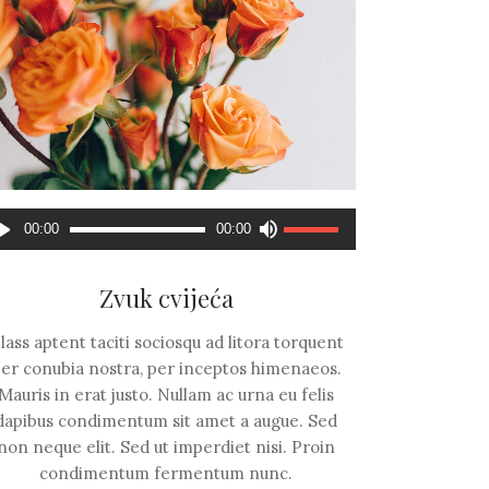
dio
Koristite
00:00
00:00
ayer
Gore/Dole
strelice
Zvuk cvijeća
za
pojačavanje
lass aptent taciti sociosqu ad litora torquent
ili
er conubia nostra, per inceptos himenaeos.
smanjivanje
Mauris in erat justo. Nullam ac urna eu felis
tona.
dapibus condimentum sit amet a augue. Sed
non neque elit. Sed ut imperdiet nisi. Proin
condimentum fermentum nunc.