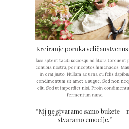
Kreiranje poruka veličanstvenost
lass aptent taciti sociosqu ad litora torquent 
conubia nostra, per inceptos himenaeos. Mau
in erat justo. Nullam ac urna eu felis dapibu
condimentum sit amet a augue. Sed non ne
elit. Sed ut imperdiet nisi. Proin condiment
fermentum nunc.
“Mi ne stvaramo samo bukete – 
03.05.2018
stvaramo emocije.”