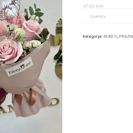
47.00
KM
Sretan
Quantity
Vaskrs
Kategorije:
BUKETI
,
PRAZNI
4
quantity