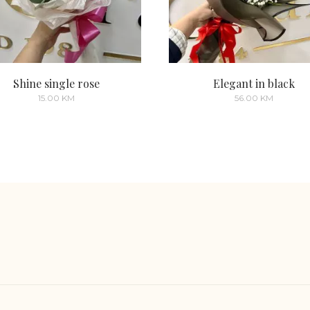
Shine single rose
Elegant in black
15.00
KM
56.00
KM