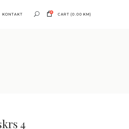
0
KONTAKT
CART
(
0.00
KM
)
skrs 4