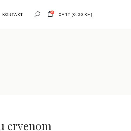
0
KONTAKT
CART
(
0.00
KM
)
 u crvenom