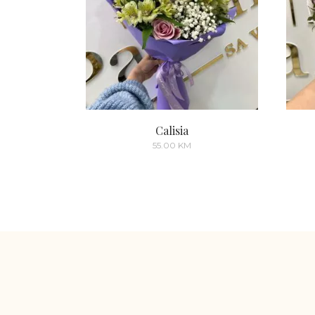
Calisia
55.00
KM