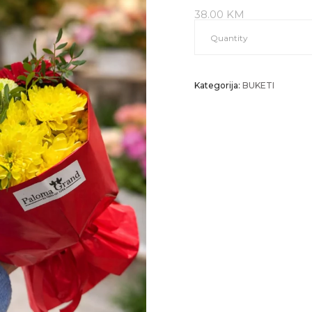
38.00
KM
Gardenia
Quantity
u
Kategorija:
BUKETI
crvenom
quantity