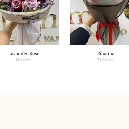
Lavander Rose
Rihanna
65.00
KM
76.00
KM